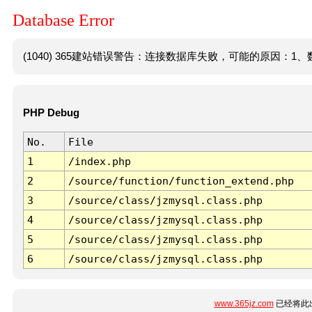
Database Error
(1040) 365建站错误警告：连接数据库失败，可能的原因：1、数
PHP Debug
No.
File
1
/index.php
2
/source/function/function_extend.php
3
/source/class/jzmysql.class.php
4
/source/class/jzmysql.class.php
5
/source/class/jzmysql.class.php
6
/source/class/jzmysql.class.php
www.365jz.com
已经将此