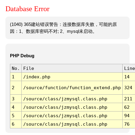
Database Error
(1040) 365建站错误警告：连接数据库失败，可能的原
因：1、数据库密码不对; 2、mysql未启动。
PHP Debug
No.
File
Line
1
/index.php
14
2
/source/function/function_extend.php
324
3
/source/class/jzmysql.class.php
211
4
/source/class/jzmysql.class.php
62
5
/source/class/jzmysql.class.php
94
6
/source/class/jzmysql.class.php
76