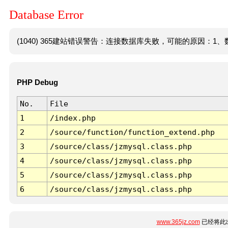
Database Error
(1040) 365建站错误警告：连接数据库失败，可能的原因：1、数
PHP Debug
No.
File
1
/index.php
2
/source/function/function_extend.php
3
/source/class/jzmysql.class.php
4
/source/class/jzmysql.class.php
5
/source/class/jzmysql.class.php
6
/source/class/jzmysql.class.php
www.365jz.com
已经将此