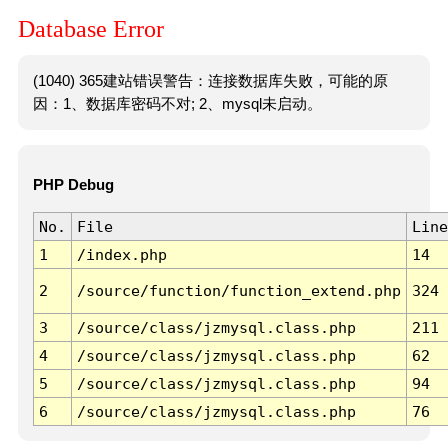
Database Error
(1040) 365建站错误警告：连接数据库失败，可能的原
因：1、数据库密码不对; 2、mysql未启动。
PHP Debug
No.
File
Line
1
/index.php
14
2
/source/function/function_extend.php
324
3
/source/class/jzmysql.class.php
211
4
/source/class/jzmysql.class.php
62
5
/source/class/jzmysql.class.php
94
6
/source/class/jzmysql.class.php
76