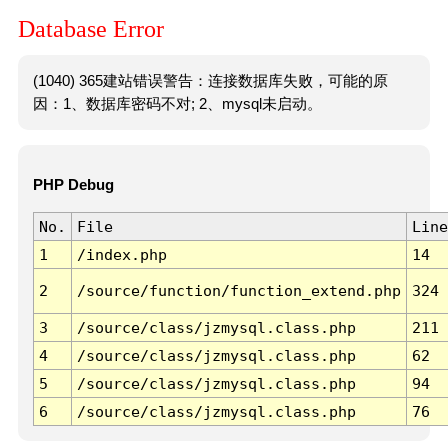
Database Error
(1040) 365建站错误警告：连接数据库失败，可能的原
因：1、数据库密码不对; 2、mysql未启动。
PHP Debug
No.
File
Line
1
/index.php
14
2
/source/function/function_extend.php
324
3
/source/class/jzmysql.class.php
211
4
/source/class/jzmysql.class.php
62
5
/source/class/jzmysql.class.php
94
6
/source/class/jzmysql.class.php
76