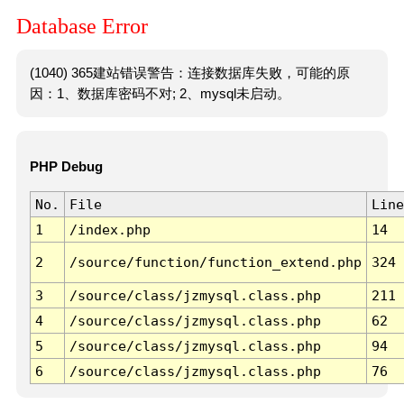
Database Error
(1040) 365建站错误警告：连接数据库失败，可能的原
因：1、数据库密码不对; 2、mysql未启动。
PHP Debug
No.
File
Line
1
/index.php
14
2
/source/function/function_extend.php
324
3
/source/class/jzmysql.class.php
211
4
/source/class/jzmysql.class.php
62
5
/source/class/jzmysql.class.php
94
6
/source/class/jzmysql.class.php
76