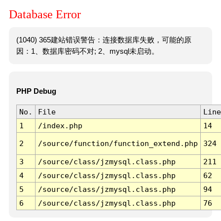
Database Error
(1040) 365建站错误警告：连接数据库失败，可能的原
因：1、数据库密码不对; 2、mysql未启动。
PHP Debug
No.
File
Line
1
/index.php
14
2
/source/function/function_extend.php
324
3
/source/class/jzmysql.class.php
211
4
/source/class/jzmysql.class.php
62
5
/source/class/jzmysql.class.php
94
6
/source/class/jzmysql.class.php
76