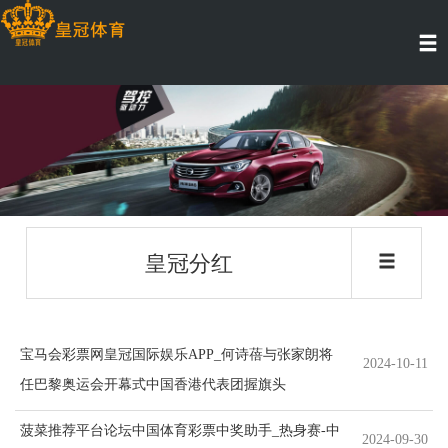
皇冠分红
宝马会彩票网皇冠国际娱乐APP_何诗蓓与张家朗将
2024-10-11
任巴黎奥运会开幕式中国香港代表团握旗头
菠菜推荐平台论坛中国体育彩票中奖助手_热身赛-中
2024-09-30