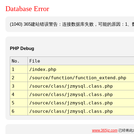
Database Error
(1040) 365建站错误警告：连接数据库失败，可能的原因：1、数
PHP Debug
No.
File
1
/index.php
2
/source/function/function_extend.php
3
/source/class/jzmysql.class.php
4
/source/class/jzmysql.class.php
5
/source/class/jzmysql.class.php
6
/source/class/jzmysql.class.php
www.365jz.com
已经将此