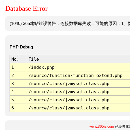
Database Error
(1040) 365建站错误警告：连接数据库失败，可能的原因：1、数
PHP Debug
No.
File
1
/index.php
2
/source/function/function_extend.php
3
/source/class/jzmysql.class.php
4
/source/class/jzmysql.class.php
5
/source/class/jzmysql.class.php
6
/source/class/jzmysql.class.php
www.365jz.com
已经将此