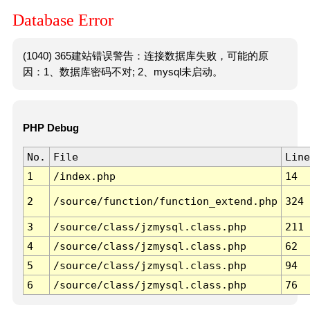
Database Error
(1040) 365建站错误警告：连接数据库失败，可能的原
因：1、数据库密码不对; 2、mysql未启动。
PHP Debug
No.
File
Line
1
/index.php
14
2
/source/function/function_extend.php
324
3
/source/class/jzmysql.class.php
211
4
/source/class/jzmysql.class.php
62
5
/source/class/jzmysql.class.php
94
6
/source/class/jzmysql.class.php
76